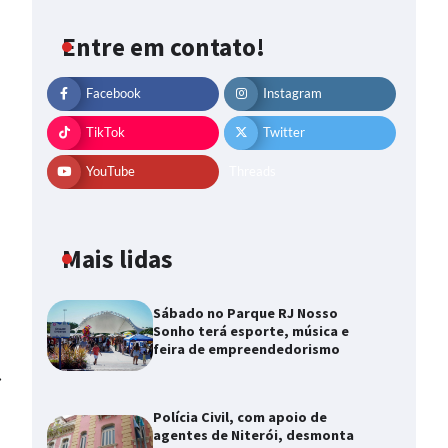
Entre em contato!
Facebook
Instagram
TikTok
Twitter
YouTube
Threads
Mais lidas
Sábado no Parque RJ Nosso
Sonho terá esporte, música e
feira de empreendedorismo
⟶
Polícia Civil, com apoio de
agentes de Niterói, desmonta