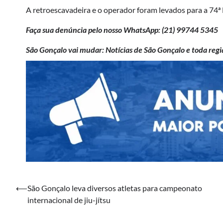
A retroescavadeira e o operador foram levados para a 74ª D
Faça sua denúncia pelo nosso WhatsApp: (21)
99744 5345
São Gonçalo vai mudar: Notícias de São Gonçalo e toda regi
Navegação
⟵
São Gonçalo leva diversos atletas para campeonato
internacional de jiu-jítsu
de
Post