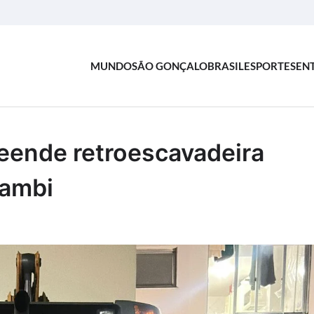
MUNDO
SÃO GONÇALO
BRASIL
ESPORTES
EN
eende retroescavadeira
iambi