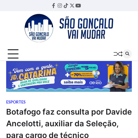
Skip
Facebook
Instagram
TikTok
Twitter
YouTube
Threads
to
content
ESPORTES
Botafogo faz consulta por Davide
Ancelotti, auxiliar da Seleção,
para cargo de técnico