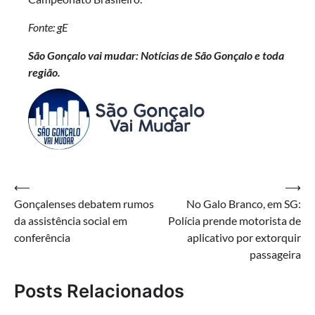
Fonte: gE
São Gonçalo vai mudar: Notícias de São Gonçalo e toda
região.
Navegação
⟵
⟶
Gonçalenses debatem rumos
No Galo Branco, em SG:
de
da assistência social em
Polícia prende motorista de
Post
conferência
aplicativo por extorquir
passageira
Posts Relacionados