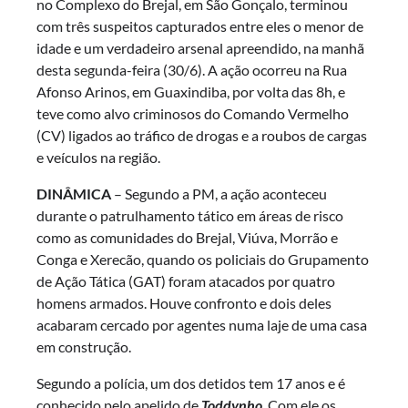
no Complexo do Brejal, em São Gonçalo, terminou
com três suspeitos capturados entre eles o menor de
idade e um verdadeiro arsenal apreendido, na manhã
desta segunda-feira (30/6). A ação ocorreu na Rua
Afonso Arinos, em Guaxindiba, por volta das 8h, e
teve como alvo criminosos do Comando Vermelho
(CV) ligados ao tráfico de drogas e a roubos de cargas
e veículos na região.
DINÂMICA
– Segundo a PM, a ação aconteceu
durante o patrulhamento tático em áreas de risco
como as comunidades do Brejal, Viúva, Morrão e
Conga e Xerecão, quando os policiais do Grupamento
de Ação Tática (GAT) foram atacados por quatro
homens armados. Houve confronto e dois deles
acabaram cercado por agentes numa laje de uma casa
em construção.
Segundo a polícia, um dos detidos tem 17 anos e é
conhecido pelo apelido de
Toddynho
. Com ele os