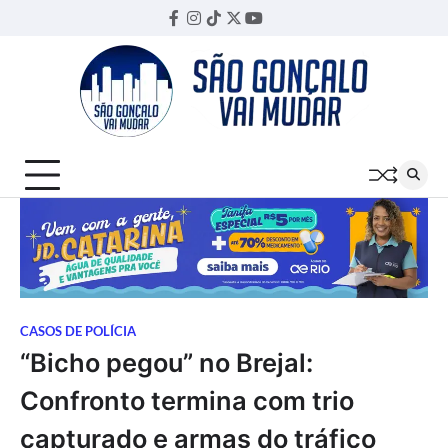
Skip
Facebook
Instagram
TikTok
Twitter
YouTube
Threads
to
content
CASOS DE POLÍCIA
“Bicho pegou” no Brejal:
Confronto termina com trio
capturado e armas do tráfico