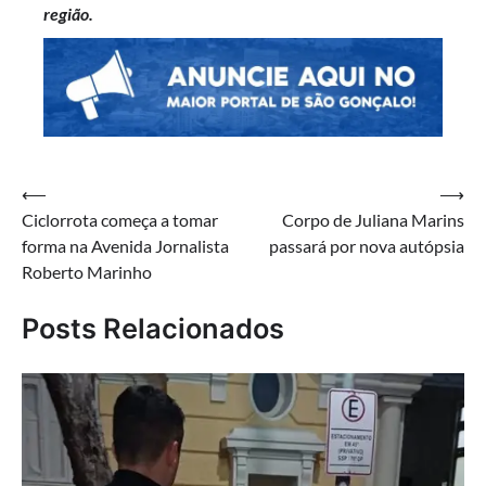
região.
Navegação
⟵
⟶
Ciclorrota começa a tomar
Corpo de Juliana Marins
de
forma na Avenida Jornalista
passará por nova autópsia
Post
Roberto Marinho
Posts Relacionados