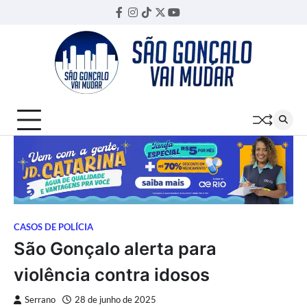
Skip
Facebook
Instagram
TikTok
Twitter
YouTube
Threads
to
content
CASOS DE POLÍCIA
São Gonçalo alerta para
violência contra idosos
Serrano
28 de junho de 2025