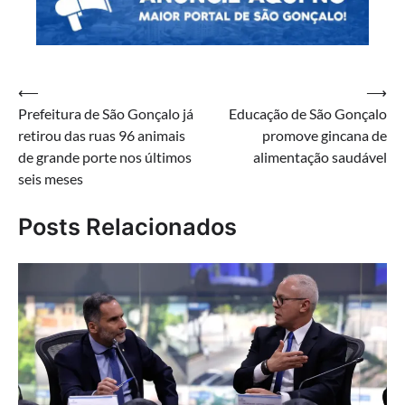
Navegação
⟵
⟶
Prefeitura de São Gonçalo já
Educação de São Gonçalo
de
retirou das ruas 96 animais
promove gincana de
Post
de grande porte nos últimos
alimentação saudável
seis meses
Posts Relacionados