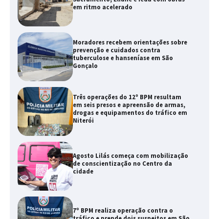
em ritmo acelerado
Moradores recebem orientações sobre
prevenção e cuidados contra
tuberculose e hanseníase em São
Gonçalo
Três operações do 12º BPM resultam
em seis presos e apreensão de armas,
drogas e equipamentos do tráfico em
Niterói
Agosto Lilás começa com mobilização
de conscientização no Centro da
cidade
7º BPM realiza operação contra o
tráfico e prende dois suspeitos em São