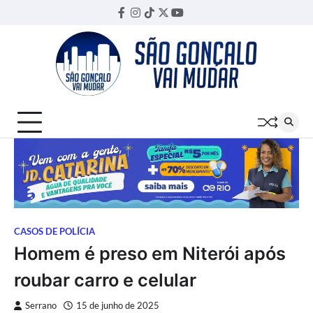
Skip
Facebook
Instagram
TikTok
Twitter
YouTube
Threads
to
content
CASOS DE POLÍCIA
Homem é preso em Niterói após
roubar carro e celular
Serrano
15 de junho de 2025