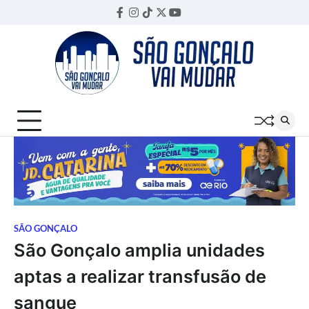
Skip
Facebook
Instagram
TikTok
Twitter
YouTube
Threads
to
content
SÃO GONÇALO
São Gonçalo amplia unidades
aptas a realizar transfusão de
sangue