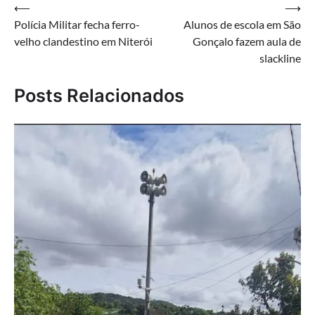
Navegação
⟵
⟶
Polícia Militar fecha ferro-
Alunos de escola em São
de
velho clandestino em Niterói
Gonçalo fazem aula de
Post
slackline
Posts Relacionados