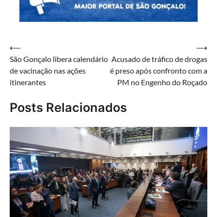
Navegação
⟵
⟶
São Gonçalo libera calendário
Acusado de tráfico de drogas
de
de vacinação nas ações
é preso após confronto com a
Post
itinerantes
PM no Engenho do Roçado
Posts Relacionados