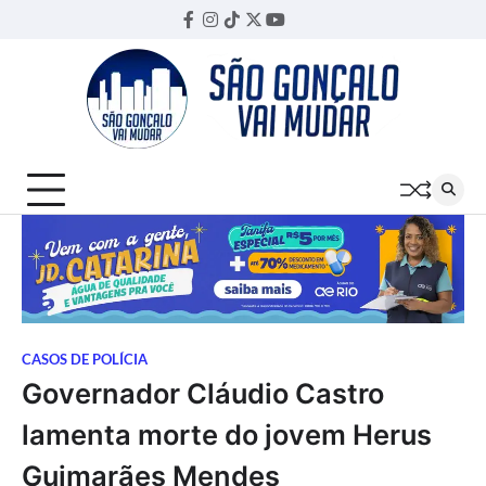
Skip
Facebook
Instagram
TikTok
Twitter
YouTube
Threads
to
content
CASOS DE POLÍCIA
Governador Cláudio Castro
lamenta morte do jovem Herus
Guimarães Mendes