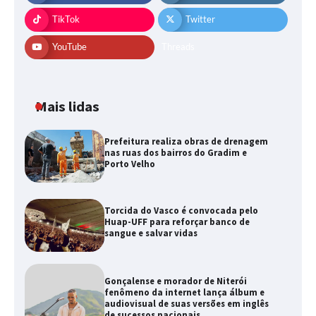
TikTok
Twitter
YouTube
Threads
Mais lidas
Prefeitura realiza obras de drenagem
nas ruas dos bairros do Gradim e
Porto Velho
Torcida do Vasco é convocada pelo
Huap-UFF para reforçar banco de
sangue e salvar vidas
Gonçalense e morador de Niterói
fenômeno da internet lança álbum e
audiovisual de suas versões em inglês
de sucessos nacionais