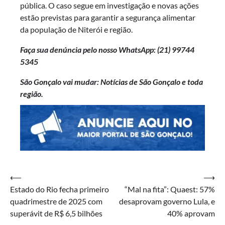
pública. O caso segue em investigação e novas ações
estão previstas para garantir a segurança alimentar
da população de Niterói e região.
Faça sua denúncia pelo nosso WhatsApp: (21)
99744
5345
São Gonçalo vai mudar: Notícias de São Gonçalo e toda
região.
Navegação
⟵
⟶
Estado do Rio fecha primeiro
“Mal na fita”: Quaest: 57%
de
quadrimestre de 2025 com
desaprovam governo Lula, e
Post
superávit de R$ 6,5 bilhões
40% aprovam