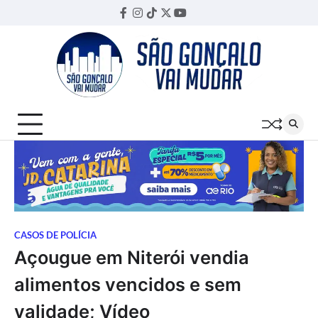
Skip
Facebook
Instagram
TikTok
Twitter
YouTube
Threads
to
content
CASOS DE POLÍCIA
Açougue em Niterói vendia
alimentos vencidos e sem
validade; Vídeo