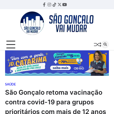
Skip
Facebook
Instagram
TikTok
Twitter
YouTube
Threads
to
content
SAÚDE
São Gonçalo retoma vacinação
contra covid-19 para grupos
prioritários com mais de 12 anos