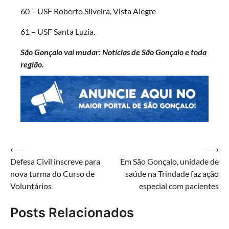
60 – USF Roberto Silveira, Vista Alegre
61 – USF Santa Luzia.
São Gonçalo vai mudar: Notícias de São Gonçalo e toda
região.
Navegação
⟵
⟶
Defesa Civil inscreve para
Em São Gonçalo, unidade de
de
nova turma do Curso de
saúde na Trindade faz ação
Post
Voluntários
especial com pacientes
Posts Relacionados