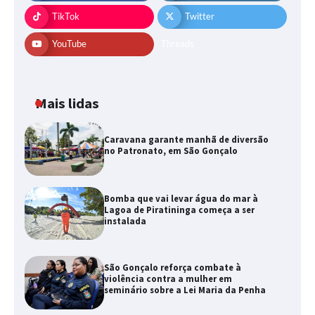
TikTok
Twitter
YouTube
Threads
Mais lidas
Caravana garante manhã de diversão
no Patronato, em São Gonçalo
Bomba que vai levar água do mar à
Lagoa de Piratininga começa a ser
instalada
São Gonçalo reforça combate à
violência contra a mulher em
seminário sobre a Lei Maria da Penha