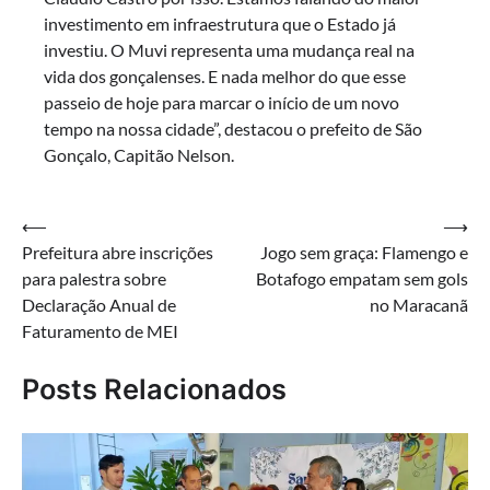
investimento em infraestrutura que o Estado já
investiu. O Muvi representa uma mudança real na
vida dos gonçalenses. E nada melhor do que esse
passeio de hoje para marcar o início de um novo
tempo na nossa cidade”, destacou o prefeito de São
Gonçalo, Capitão Nelson.
Navegação
⟵
⟶
Prefeitura abre inscrições
Jogo sem graça: Flamengo e
de
para palestra sobre
Botafogo empatam sem gols
Post
Declaração Anual de
no Maracanã
Faturamento de MEI
Posts Relacionados