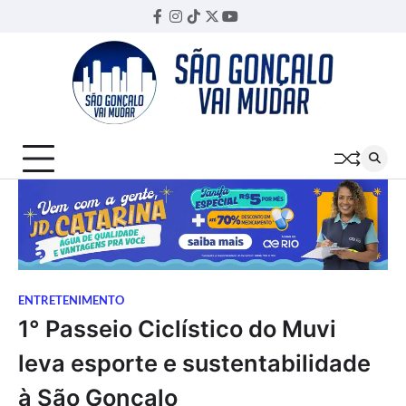
Skip
Facebook
Instagram
TikTok
Twitter
YouTube
Threads
to
content
ENTRETENIMENTO
1° Passeio Ciclístico do Muvi
leva esporte e sustentabilidade
à São Gonçalo