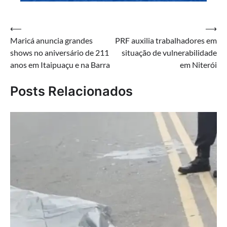
Navegação
⟵
⟶
Maricá anuncia grandes
PRF auxilia trabalhadores em
de
shows no aniversário de 211
situação de vulnerabilidade
Post
anos em Itaipuaçu e na Barra
em Niterói
Posts Relacionados