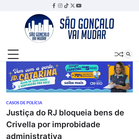
Skip
Facebook
Instagram
TikTok
Twitter
YouTube
Threads
to
content
CASOS DE POLÍCIA
Justiça do RJ bloqueia bens de
Crivella por improbidade
administrativa