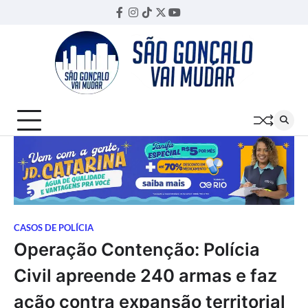
Skip
Facebook
Instagram
TikTok
Twitter
YouTube
Threads
to
content
CASOS DE POLÍCIA
Operação Contenção: Polícia
Civil apreende 240 armas e faz
ação contra expansão territorial