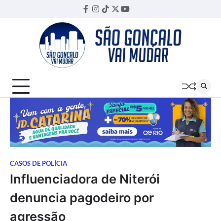
Skip
Facebook
Instagram
TikTok
Twitter
YouTube
Threads
to
content
CASOS DE POLÍCIA
Influenciadora de Niterói
denuncia pagodeiro por
agressão