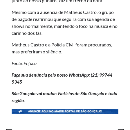
junto ao nosso público”, diz um trecho da nota.
Mesmo com a ausência de Matheus Castro, o grupo
de pagode reafirmou que seguirá com sua agenda de
shows normalmente, mantendo o foco na música e no
carinho dos fãs.
Matheus Castro e a Polícia Civil foram procurados,
mas preferiram o silêncio.
Fonte: Enfoco
Faça sua denúncia pelo nosso WhatsApp: (21)
99744
5345
São Gonçalo vai mudar: Notícias de São Gonçalo e toda
região.
Navegação
⟵
⟶