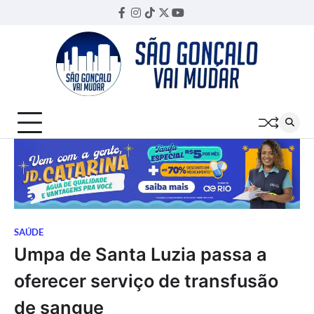
Skip
Facebook
Instagram
TikTok
Twitter
YouTube
Threads
to
content
SAÚDE
Umpa de Santa Luzia passa a
oferecer serviço de transfusão
de sangue