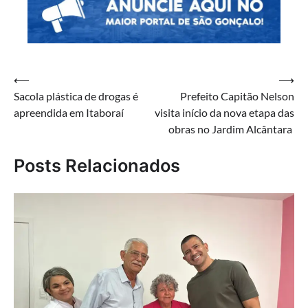
Navegação
⟵
⟶
Sacola plástica de drogas é
Prefeito Capitão Nelson
de
apreendida em Itaboraí
visita início da nova etapa das
Post
obras no Jardim Alcântara
Posts Relacionados