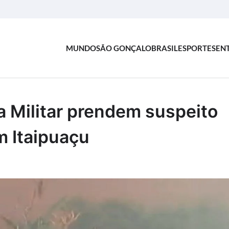
MUNDO
SÃO GONÇALO
BRASIL
ESPORTES
EN
a Militar prendem suspeito
m Itaipuaçu