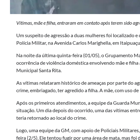
Vítimas, mãe e filha, entraram em contato após terem sido ag
Um suspeito de agressão a duas mulheres foi localizado 
Polícia Militar, na Avenida Carlos Marighella, em Itaipuaçu
Na noite da última quinta-feira (01/05), o Grupamento
ocorrência de violência doméstica envolvendo mãe e filh
Municipal Santa Rita.
As vítimas relataram histórico de ameaças por parte do ag
crime, embriagado, ter agredido a filha. A mãe, com uso d
Após os primeiros atendimentos, a equipe da Guarda Mun
situação. Um dia depois do ocorrido, uma das vítimas en
teria retornado ao local do crime.
Logo, uma equipe da GM, com apoio de Policiais Militares, 
feira (2/5). Ele tentou fugir por uma área de mata, mas fo