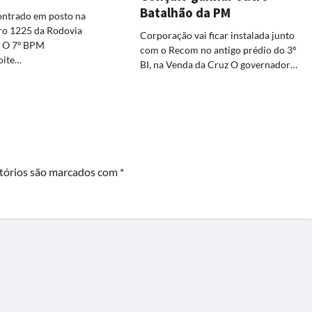
Batalhão da PM
ontrado em posto na
ro 1225 da Rodovia
Corporação vai ficar instalada junto
o O 7º BPM
com o Recom no antigo prédio do 3º
oite…
BI, na Venda da Cruz O governador…
tórios são marcados com
*