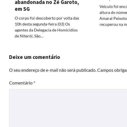
abandonada no Zé Garoto,
Veículo foi enc
em SG
altura do núme
O corpo foi descoberto por volta das
Amaral Peixot
10h desta segunda-feira (03) Os
recuperou na n
agentes da Delegacia de Homicídios
de Niterói, São…
Deixe um comentário
O seu endereço de e-mail não será publicado.
Campos obriga
Comentário
*