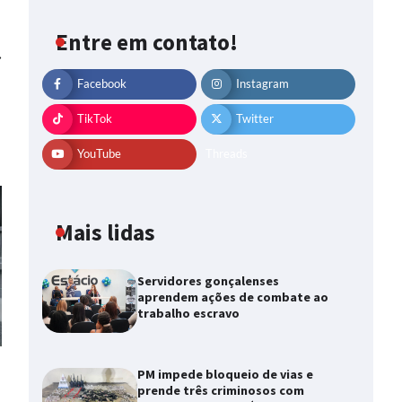
Entre em contato!
⟶
Facebook
Instagram
TikTok
Twitter
YouTube
Threads
Mais lidas
Servidores gonçalenses
aprendem ações de combate ao
trabalho escravo
PM impede bloqueio de vias e
prende três criminosos com