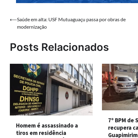
Navegação
⟵
Saúde em alta: USF Mutuaguaçu passa por obras de
modernização
de
Post
Posts Relacionados
7º BPM de 
Homem é assassinado a
recupera c
tiros em residência
Guapimirim