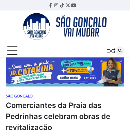
Skip
Facebook
Instagram
TikTok
Twitter
YouTube
Threads
to
content
SÃO GONÇALO
Comerciantes da Praia das
Pedrinhas celebram obras de
revitalização