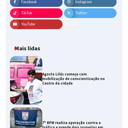
Facebook
Instagram
TikTok
Twitter
YouTube
Threads
Mais lidas
Agosto Lilás começa com
mobilização de conscientização no
Centro da cidade
7º BPM realiza operação contra o
tráfico e prende dois suspeitos em