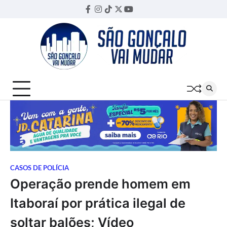
Skip
Facebook
Instagram
TikTok
Twitter
YouTube
Threads
to
content
CASOS DE POLÍCIA
Operação prende homem em
Itaboraí por prática ilegal de
soltar balões; Vídeo