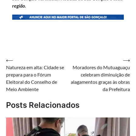
região.
Navegação
⟵
⟶
Natureza em alta: Cidade se
Moradores do Mutuaguaçu
de
prepara para o Fórum
celebram diminuição de
Post
Eleitoral do Conselho de
alagamentos graças às obras
Meio Ambiente
da Prefeitura
Posts Relacionados