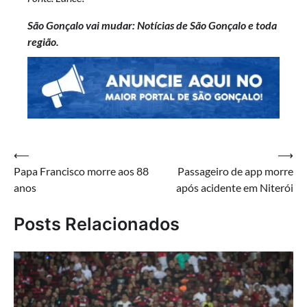
São Gonçalo vai mudar: Notícias de São Gonçalo e toda
região.
Navegação
⟵
⟶
Papa Francisco morre aos 88
Passageiro de app morre
de
anos
após acidente em Niterói
Post
Posts Relacionados