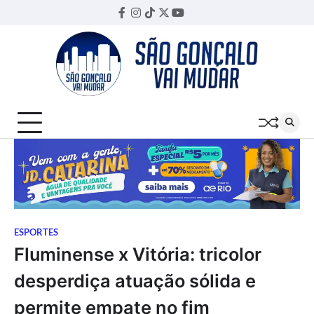
Skip
Facebook
Instagram
TikTok
Twitter
YouTube
Threads
to
content
ESPORTES
Fluminense x Vitória: tricolor
desperdiça atuação sólida e
permite empate no fim