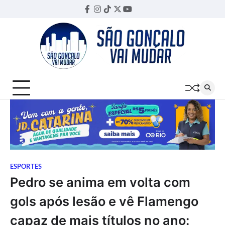
Skip
Facebook
Instagram
TikTok
Twitter
YouTube
Threads
to
content
ESPORTES
Pedro se anima em volta com
gols após lesão e vê Flamengo
capaz de mais títulos no ano: