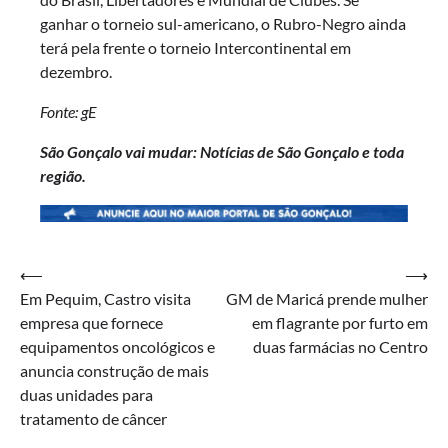
ganhar o torneio sul-americano, o Rubro-Negro ainda
terá pela frente o torneio Intercontinental em
dezembro.
Fonte: gE
São Gonçalo vai mudar: Notícias de São Gonçalo e toda
região.
Navegação
⟵
⟶
Em Pequim, Castro visita
GM de Maricá prende mulher
de
empresa que fornece
em flagrante por furto em
Post
equipamentos oncológicos e
duas farmácias no Centro
anuncia construção de mais
duas unidades para
tratamento de câncer