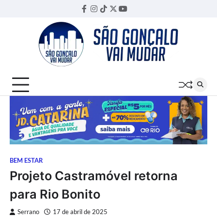
Skip
Facebook
Instagram
TikTok
Twitter
YouTube
Threads
to
content
BEM ESTAR
Projeto Castramóvel retorna
para Rio Bonito
Serrano
17 de abril de 2025