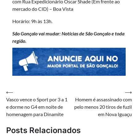
com Rua Expedicionário Oscar Shade (Em frente ao
mercado do CID) – Boa Vista
Horário: 9h às 13h.
São Gonçalo vai mudar: Notícias de São Gonçalo e toda
região.
Navegação
⟵
⟶
Vasco vence o Sport por 3 a 1
Homem é assassinado com
de
e dorme no G4 em noite de
pelo menos 20 tiros de fuzil
Post
homenagem para Dinamite
em Nova Iguaçu
Posts Relacionados