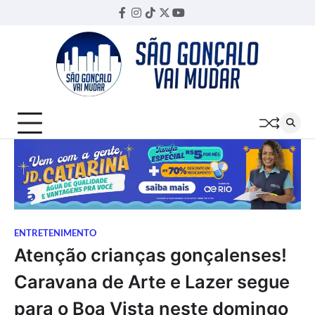
Skip
Facebook
Instagram
TikTok
Twitter
YouTube
Threads
to
content
ENTRETENIMENTO
Atenção crianças gonçalenses!
Caravana de Arte e Lazer segue
para o Boa Vista neste domingo