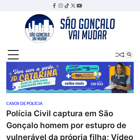
Skip
Facebook
Instagram
TikTok
Twitter
YouTube
Threads
to
content
CASOS DE POLÍCIA
Polícia Civil captura em São
Gonçalo homem por estupro de
vulnerável da própria filha; Vídeo