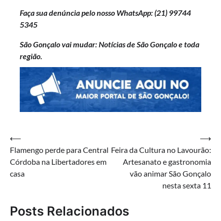
Faça sua denúncia pelo nosso WhatsApp: (21)
99744
5345
São Gonçalo vai mudar: Notícias de São Gonçalo e toda
região.
Navegação
⟵
⟶
Flamengo perde para Central
Feira da Cultura no Lavourão:
de
Córdoba na Libertadores em
Artesanato e gastronomia
Post
casa
vão animar São Gonçalo
nesta sexta 11
Posts Relacionados