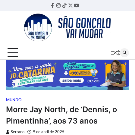
Skip
Facebook
Instagram
TikTok
Twitter
YouTube
Threads
to
content
MUNDO
Morre Jay North, de ‘Dennis, o
Pimentinha’, aos 73 anos
Serrano
9 de abril de 2025