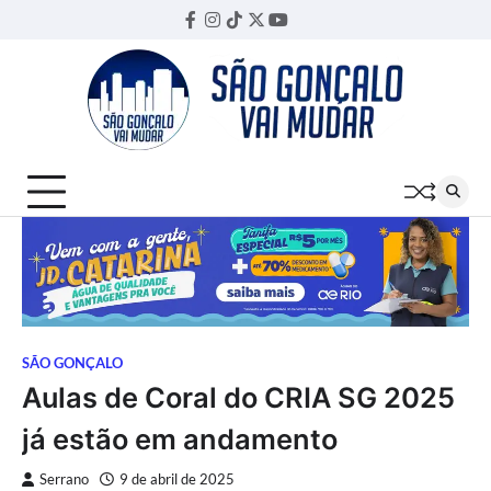
Skip
Facebook
Instagram
TikTok
Twitter
YouTube
Threads
to
content
SÃO GONÇALO
Aulas de Coral do CRIA SG 2025
já estão em andamento
Serrano
9 de abril de 2025