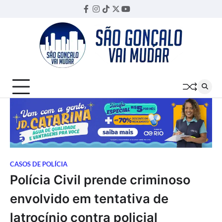
Skip
Facebook
Instagram
TikTok
Twitter
YouTube
Threads
to
content
CASOS DE POLÍCIA
Polícia Civil prende criminoso
envolvido em tentativa de
latrocínio contra policial