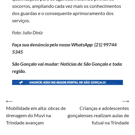
socorros, ampliando cada vez mais os conhecimentos
dos guardas e o consequente aprimoramento dos
serviços.
Foto: Julio Diniz
Faça sua denúncia pelo nosso WhatsApp: (21)
99744
5345
São Gonçalo vai mudar: Notícias de São Gonçalo e toda
região.
Navegação
⟵
⟶
Mobilidade em alta: obras de
Crianças e adolescentes
de
drenagem do Muvi na
gonçalenses realizam aulas de
Post
Trindade avançam
futsal na Trindade