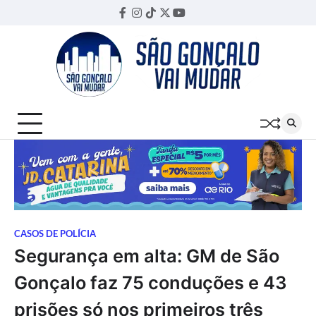
Skip
Facebook
Instagram
TikTok
Twitter
YouTube
Threads
to
content
CASOS DE POLÍCIA
Segurança em alta: GM de São
Gonçalo faz 75 conduções e 43
prisões só nos primeiros três