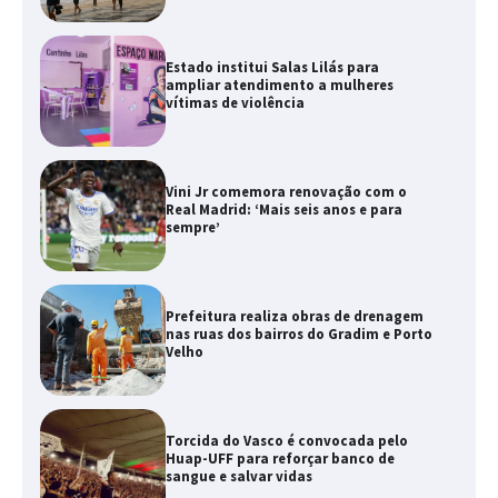
Estado institui Salas Lilás para
ampliar atendimento a mulheres
vítimas de violência
Vini Jr comemora renovação com o
Real Madrid: ‘Mais seis anos e para
sempre’
Prefeitura realiza obras de drenagem
nas ruas dos bairros do Gradim e Porto
Velho
Torcida do Vasco é convocada pelo
Huap-UFF para reforçar banco de
sangue e salvar vidas