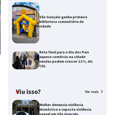
São Gonçalo ganha primeira
biblioteca comunitária da
cidade
Reta final para o Dia dos Pais
aquece comércio na cidade
vendas podem crescer 11%, diz
CDL
Viu isso?
Ver mais
Mulher denuncia violência
doméstica e suposta violência
sexual em São Gonçalo