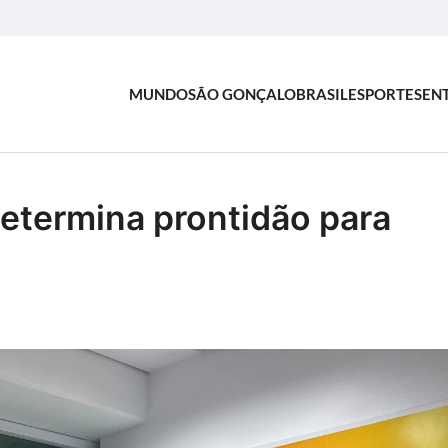
MUNDO
SÃO GONÇALO
BRASIL
ESPORTES
EN
determina prontidão para