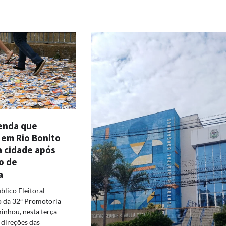
enda que
 em Rio Bonito
a cidade após
o de
a
blico Eleitoral
o da 32ª Promotoria
minhou, nesta terça-
s direções das