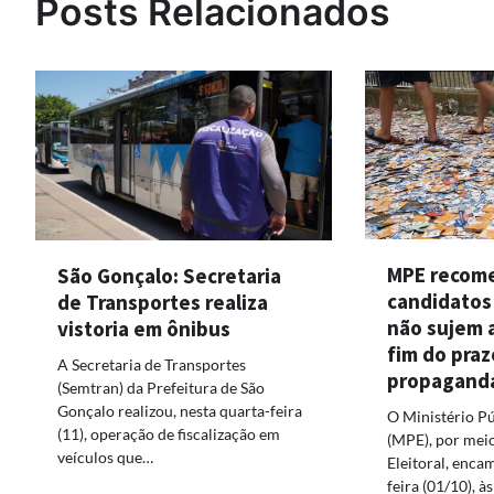
Posts Relacionados
MPE recom
São Gonçalo: Secretaria
candidatos
de Transportes realiza
não sujem 
vistoria em ônibus
fim do praz
A Secretaria de Transportes
propagand
(Semtran) da Prefeitura de São
Gonçalo realizou, nesta quarta-feira
O Ministério Pú
(11), operação de fiscalização em
(MPE), por mei
veículos que…
Eleitoral, enca
feira (01/10), à