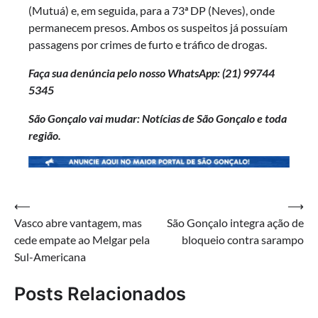
(Mutuá) e, em seguida, para a 73ª DP (Neves), onde
permanecem presos. Ambos os suspeitos já possuíam
passagens por crimes de furto e tráfico de drogas.
Faça sua denúncia pelo nosso WhatsApp: (21)
99744
5345
São Gonçalo vai mudar: Notícias de São Gonçalo e toda
região.
Navegação
⟵
⟶
Vasco abre vantagem, mas
São Gonçalo integra ação de
de
cede empate ao Melgar pela
bloqueio contra sarampo
Post
Sul-Americana
Posts Relacionados