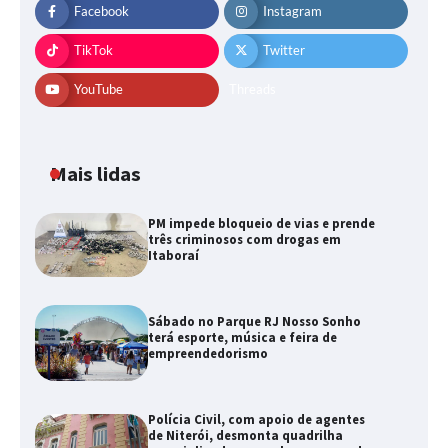
Facebook
Instagram
TikTok
Twitter
YouTube
Threads
Mais lidas
PM impede bloqueio de vias e prende
três criminosos com drogas em
Itaboraí
Sábado no Parque RJ Nosso Sonho
terá esporte, música e feira de
empreendedorismo
Polícia Civil, com apoio de agentes
de Niterói, desmonta quadrilha