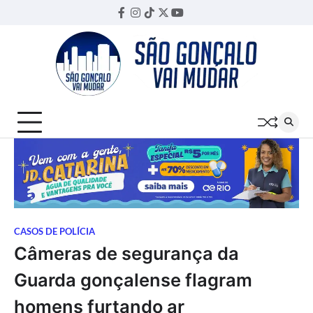
Skip
Facebook
Instagram
TikTok
Twitter
YouTube
Threads
to
content
CASOS DE POLÍCIA
Câmeras de segurança da
Guarda gonçalense flagram
homens furtando ar