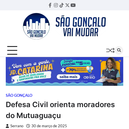
Skip
Facebook
Instagram
TikTok
Twitter
YouTube
Threads
to
content
SÃO GONÇALO
Defesa Civil orienta moradores
do Mutuaguaçu
Serrano
30 de março de 2025