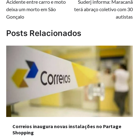
Acidente entre carro e moto
Suderj informa: Maracanã
de
deixa um morto em São
terá abraço coletivo com 30
Post
Gonçalo
autistas
Posts Relacionados
Correios inaugura novas instalações no Partage
Shopping