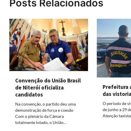
Posts Relacionados
Convenção do União Brasil
Prefeitura 
de Niterói oficializa
das vistori
candidatos
O período de vis
Na convenção, o partido deu uma
de junho a 29 d
demonstração de força e coesão
Atenção taxista
Com o plenário da Câmara
totalmente lotado, o União…