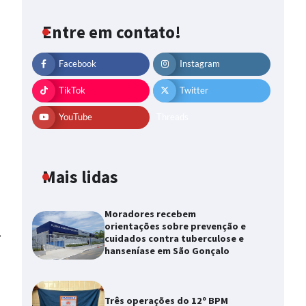
Entre em contato!
Facebook
Instagram
TikTok
Twitter
YouTube
Threads
Mais lidas
Moradores recebem
orientações sobre prevenção e
⟶
cuidados contra tuberculose e
hanseníase em São Gonçalo
Três operações do 12º BPM