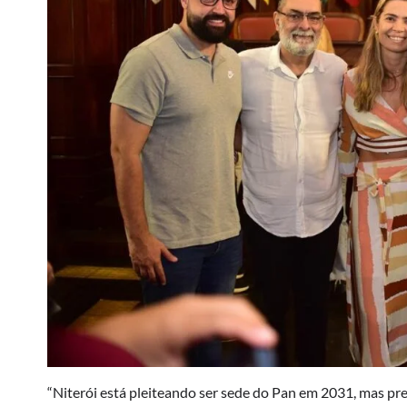
“Niterói está pleiteando ser sede do Pan em 2031, mas pr