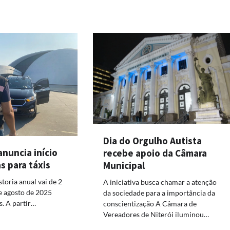
Dia do Orgulho Autista
anuncia início
recebe apoio da Câmara
as para táxis
Municipal
toria anual vai de 2
A iniciativa busca chamar a atenção
e agosto de 2025
da sociedade para a importância da
s. A partir…
conscientização A Câmara de
Vereadores de Niterói iluminou…