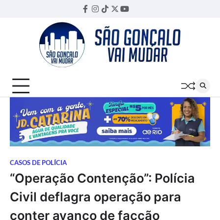
Skip
Facebook
Instagram
TikTok
Twitter
YouTube
Threads
to
content
CASOS DE POLÍCIA
“Operação Contenção”: Polícia
Civil deflagra operação para
conter avanço de facção