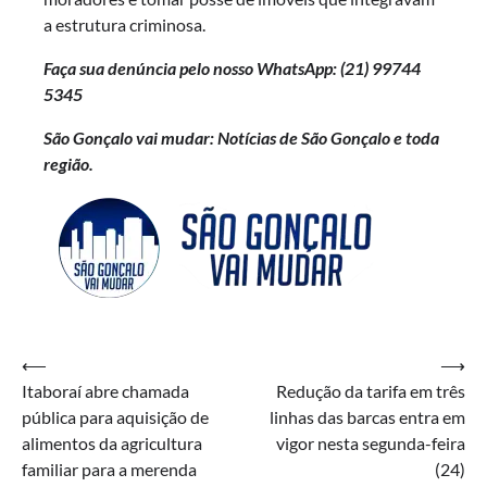
a estrutura criminosa.
Faça sua denúncia pelo nosso WhatsApp: (21)
99744
5345
São Gonçalo vai mudar: Notícias de São Gonçalo e toda
região.
Navegação
⟵
⟶
Itaboraí abre chamada
Redução da tarifa em três
de
pública para aquisição de
linhas das barcas entra em
Post
alimentos da agricultura
vigor nesta segunda-feira
familiar para a merenda
(24)