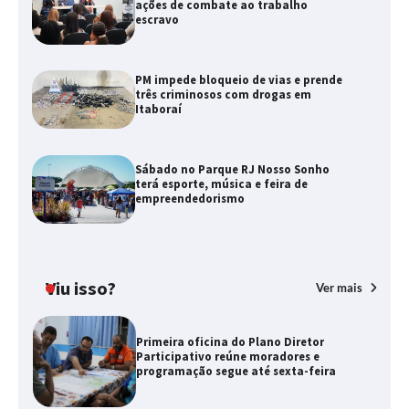
ações de combate ao trabalho
escravo
PM impede bloqueio de vias e prende
três criminosos com drogas em
Itaboraí
Sábado no Parque RJ Nosso Sonho
terá esporte, música e feira de
empreendedorismo
Viu isso?
Ver mais
Primeira oficina do Plano Diretor
Participativo reúne moradores e
programação segue até sexta-feira