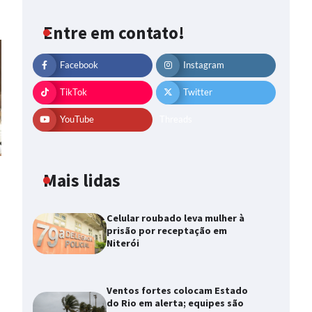
Entre em contato!
Facebook
Instagram
TikTok
Twitter
YouTube
Threads
Mais lidas
Celular roubado leva mulher à
prisão por receptação em
Niterói
Ventos fortes colocam Estado
do Rio em alerta; equipes são