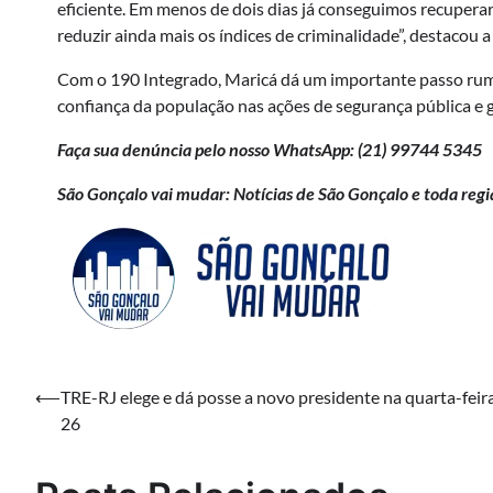
eficiente. Em menos de dois dias já conseguimos recuperar
reduzir ainda mais os índices de criminalidade”, destacou 
Com o 190 Integrado, Maricá dá um importante passo rumo
confiança da população nas ações de segurança pública e 
Faça sua denúncia pelo nosso WhatsApp: (21)
99744 5345
São Gonçalo vai mudar: Notícias de São Gonçalo e toda regi
Navegação
⟵
TRE-RJ elege e dá posse a novo presidente na quarta-feir
26
de
Post