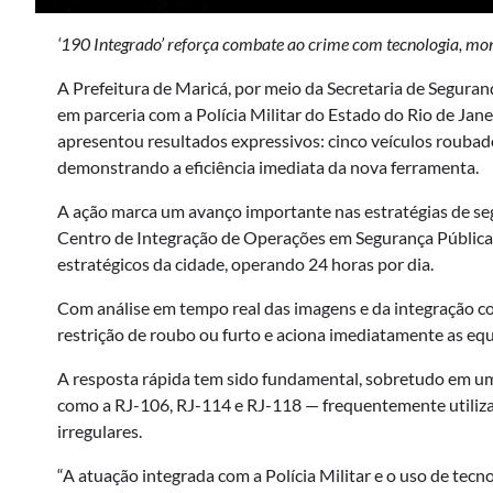
‘190 Integrado’ reforça combate ao crime com tecnologia, mon
A Prefeitura de Maricá, por meio da Secretaria de Segura
em parceria com a Polícia Militar do Estado do Rio de Jan
apresentou resultados expressivos: cinco veículos roubad
demonstrando a eficiência imediata da nova ferramenta.
A ação marca um avanço importante nas estratégias de seg
Centro de Integração de Operações em Segurança Pública 
estratégicos da cidade, operando 24 horas por dia.
Com análise em tempo real das imagens e da integração com
restrição de roubo ou furto e aciona imediatamente as eq
A resposta rápida tem sido fundamental, sobretudo em u
como a RJ-106, RJ-114 e RJ-118 — frequentemente utilizad
irregulares.
“A atuação integrada com a Polícia Militar e o uso de tec