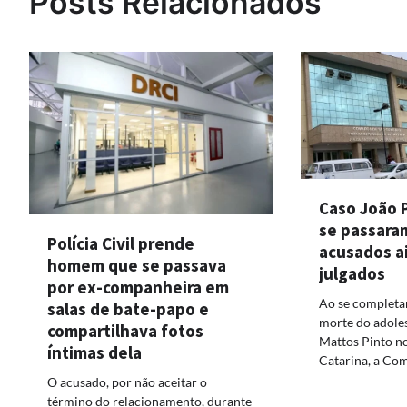
Posts Relacionados
Caso João 
se passaram
Polícia Civil prende
acusados a
homem que se passava
julgados
por ex-companheira em
Ao se completa
salas de bate-papo e
morte do adole
compartilhava fotos
Mattos Pinto no
íntimas dela
Catarina, a Co
O acusado, por não aceitar o
término do relacionamento, durante