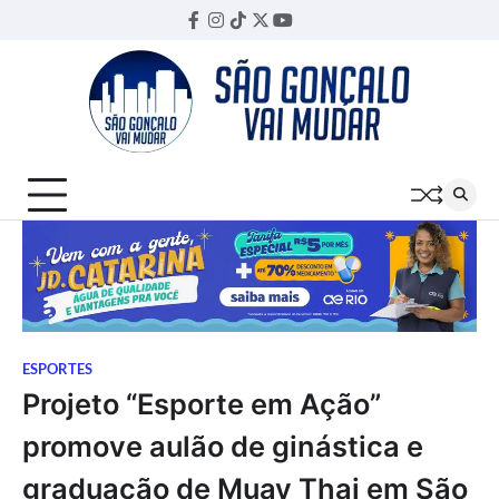
Skip
Facebook
Instagram
TikTok
Twitter
YouTube
Threads
to
content
ESPORTES
Projeto “Esporte em Ação”
promove aulão de ginástica e
graduação de Muay Thai em São