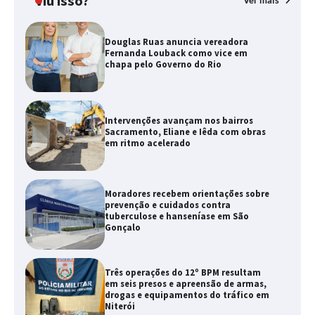
Viu isso?
Ver mais
Douglas Ruas anuncia vereadora
Fernanda Louback como vice em
chapa pelo Governo do Rio
Intervenções avançam nos bairros
Sacramento, Eliane e Iêda com obras
em ritmo acelerado
Moradores recebem orientações sobre
prevenção e cuidados contra
tuberculose e hanseníase em São
Gonçalo
Três operações do 12º BPM resultam
em seis presos e apreensão de armas,
drogas e equipamentos do tráfico em
Niterói