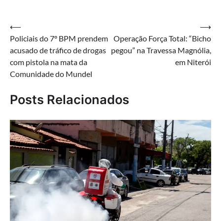
Navegação
⟵
⟶
Policiais do 7º BPM prendem
Operação Força Total: “Bicho
de
acusado de tráfico de drogas
pegou” na Travessa Magnólia,
Post
com pistola na mata da
em Niterói
Comunidade do Mundel
Posts Relacionados