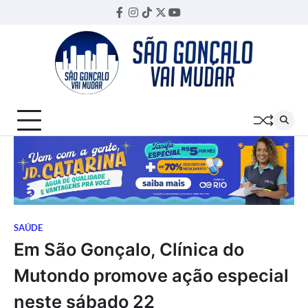
Skip
Facebook
Instagram
TikTok
Twitter
YouTube
Threads
to
content
SAÚDE
Em São Gonçalo, Clínica do
Mutondo promove ação especial
neste sábado 22