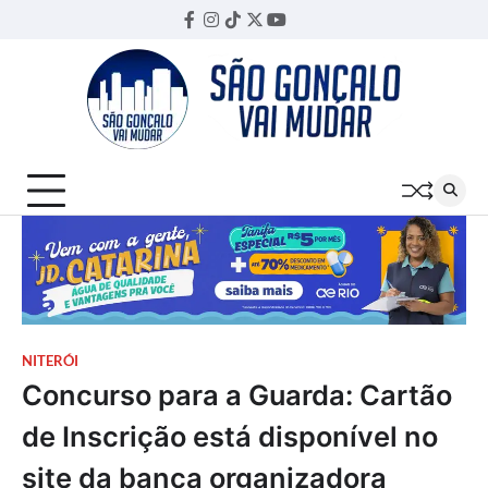
Skip
Facebook
Instagram
TikTok
Twitter
YouTube
Threads
to
content
NITERÓI
Concurso para a Guarda: Cartão
de Inscrição está disponível no
site da banca organizadora