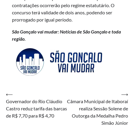
contratações ocorrerão pelo regime estatutário. O
concurso terá validade de dois anos, podendo ser
prorrogado por igual período.
São Gonçalo vai mudar: Notícias de São Gonçalo e toda
região.
Navegação
⟵
⟶
Governador do Rio Cláudio
Câmara Municipal de Itaboraí
de
Castro reduz tarifa das barcas
realiza Sessão Solene de
Post
de R$ 7,70 para R$ 4,70
Outorga da Medalha Pedro
Simão Júnior