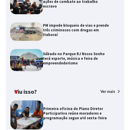
ações de combate ao trabalho
escravo
PM impede bloqueio de vias e prende
três criminosos com drogas em
Itaboraí
Sábado no Parque RJ Nosso Sonho
terá esporte, música e feira de
empreendedorismo
Viu isso?
Ver mais
Primeira oficina do Plano Diretor
Participativo reúne moradores e
programação segue até sexta-feira