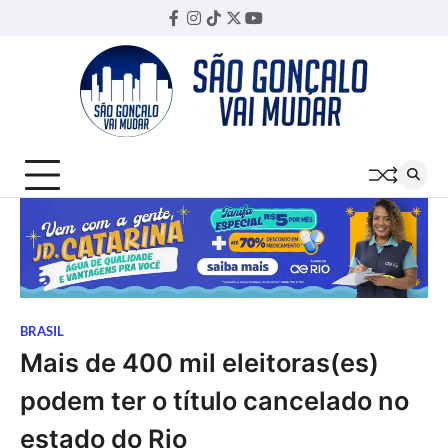
Skip
Facebook
Instagram
TikTok
Twitter
YouTube
Threads
to
content
BRASIL
Mais de 400 mil eleitoras(es)
podem ter o título cancelado no
estado do Rio