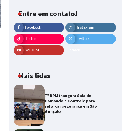
Entre em contato!
Facebook
Instagram
TikTok
Twitter
YouTube
Threads
Mais lidas
7º BPM inaugura Sala de
Comando e Controle para
reforçar segurança em São
Gonçalo