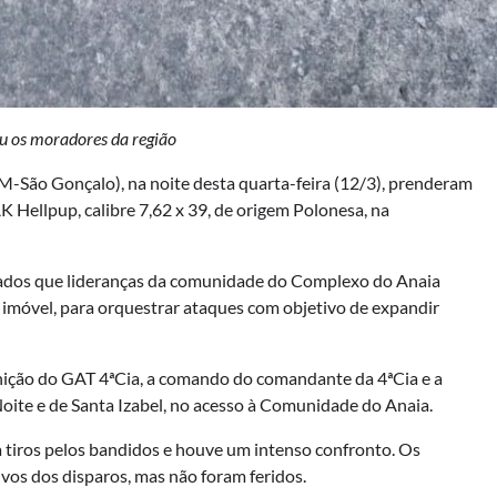
ou os moradores da região
BPM-São Gonçalo), na noite desta quarta-feira (12/3), prenderam
 Hellpup, calibre 7,62 x 39, de origem Polonesa, na
rmados que lideranças da comunidade do Complexo do Anaia
 imóvel, para orquestrar ataques com objetivo de expandir
nição do GAT 4ªCia, a comando do comandante da 4ªCia e a
oite e de Santa Izabel, no acesso à Comunidade do Anaia.
 a tiros pelos bandidos e houve um intenso confronto. Os
lvos dos disparos, mas não foram feridos.