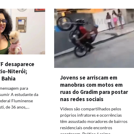
FF desaparece
Rio-Niterói;
Jovens se arriscam em
a Bahia
manobras com motos em
 mensagem para
ruas do Gradim para postar
sumir A estudante da
nas redes sociais
ederal Fluminense
sti, de 36 anos,…
Vídeos são compartilhados pelos
próprios infratores e ocorrências
têm assustado moradores de bairros
residenciais onde encontros
acontecem. Prática é crime…