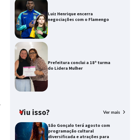
Luiz Henrique encerra
negociações com o Flamengo
Prefeitura conclui a 18ª turma
do Lidera Mulher
⟶
Viu isso?
Ver mais
São Gonçalo terá agosto com
programação cultural
diversificada e atrações para