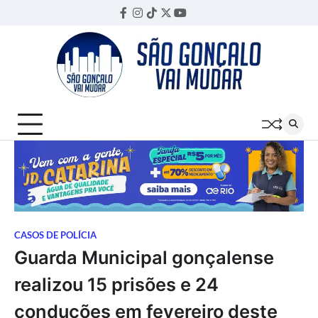
Skip
Facebook
Instagram
TikTok
Twitter
YouTube
Threads
to
content
CASOS DE POLÍCIA
Guarda Municipal gonçalense
realizou 15 prisões e 24
conduções em fevereiro deste