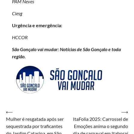
PAM Neves
Ciesg
Urgência e emergência:
HCCOR
São Gonçalo vai mudar: Notícias de São Gonçalo e toda
região.
Navegação
⟵
⟶
Mulher é resgatada após ser
ItaFolia 2025: Carrossel de
de
sequestrada por traficantes
Emoções anima o segundo
Post
do Jardim Catarina, em São
dia de carnaval em Itaboraí