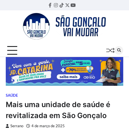
Skip
Facebook
Instagram
TikTok
Twitter
YouTube
Threads
to
content
SAÚDE
Mais uma unidade de saúde é
revitalizada em São Gonçalo
Serrano
4 de março de 2025