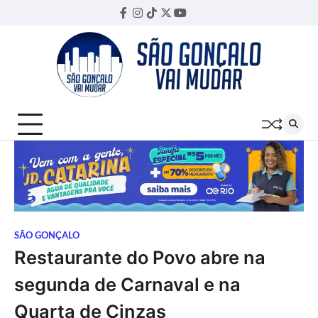
Skip
Facebook
Instagram
TikTok
Twitter
YouTube
Threads
to
content
SÃO GONÇALO
Restaurante do Povo abre na
segunda de Carnaval e na
Quarta de Cinzas