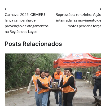
Navegação
⟵
⟶
Carnaval 2025: CBMERJ
Repressão a rolezinho: Ação
de
lança campanha de
integrada faz movimento de
Post
prevenção de afogamentos
motos perder a força
na Região dos Lagos
Posts Relacionados