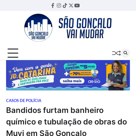
Skip
Facebook
Instagram
TikTok
Twitter
YouTube
Threads
to
content
CASOS DE POLÍCIA
Bandidos furtam banheiro
químico e tubulação de obras do
Muvi em São Gonçalo