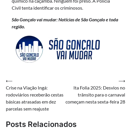
químico na caçamba. Ninguém foi preso. A Polícia
Civil tenta identificar os criminosos.
São Gonçalo vai mudar: Notícias de São Gonçalo e toda
região.
Navegação
⟵
⟶
Crise na Viação Ingá:
Ita Folia 2025: Desvios no
de
rodoviários receberão cestas
trânsito para o carnaval
Post
básicas atrasadas em dez
começam nesta sexta-feira 28
parcelas sem reajuste
Posts Relacionados