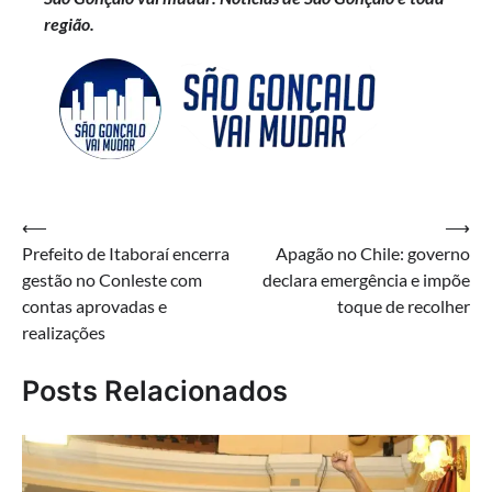
região.
Navegação
⟵
⟶
Prefeito de Itaboraí encerra
Apagão no Chile: governo
de
gestão no Conleste com
declara emergência e impõe
Post
contas aprovadas e
toque de recolher
realizações
Posts Relacionados