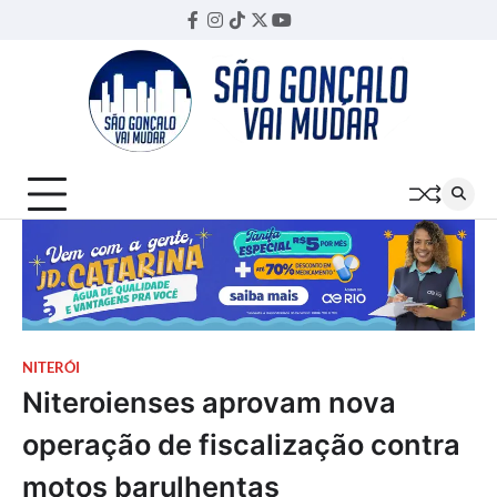
Skip
Facebook
Instagram
TikTok
Twitter
YouTube
Threads
to
content
NITERÓI
Niteroienses aprovam nova
operação de fiscalização contra
motos barulhentas