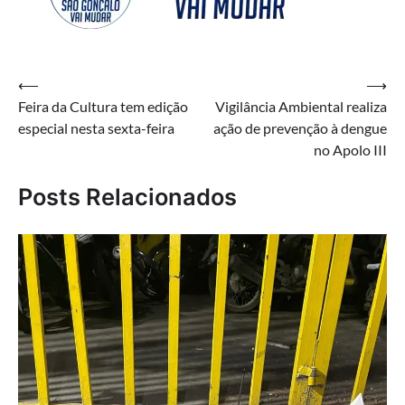
Navegação
⟵
⟶
Feira da Cultura tem edição
Vigilância Ambiental realiza
de
especial nesta sexta-feira
ação de prevenção à dengue
Post
no Apolo III
Posts Relacionados