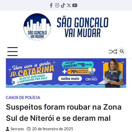
Skip
Facebook
Instagram
TikTok
Twitter
YouTube
Threads
to
content
CASOS DE POLÍCIA
Suspeitos foram roubar na Zona
Sul de Niterói e se deram mal
Serrano
20 de fevereiro de 2025