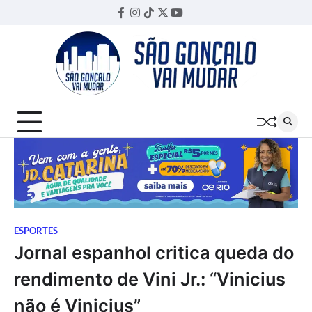
Skip
Facebook
Instagram
TikTok
Twitter
YouTube
Threads
to
content
ESPORTES
Jornal espanhol critica queda do
rendimento de Vini Jr.: “Vinicius
não é Vinicius”