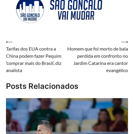
Navegação
⟵
⟶
Tarifas dos EUA contra a
Homem que foi morto de bala
de
China podem fazer Pequim
perdida em confronto no
Post
‘comprar mais do Brasil’, diz
Jardim Catarina era cantor
analista
evangélico
Posts Relacionados