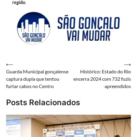
região.
Navegação
⟵
⟶
Guarda Municipal gonçalense
Histórico: Estado do Rio
de
captura dupla que tentou
encerra 2024 com 732 fuzis
Post
furtar cabos no Centro
apreendidos
Posts Relacionados