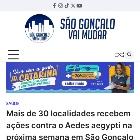
Skip
Facebook
Instagram
TikTok
Twitter
YouTube
Threads
to
content
SAÚDE
Mais de 30 localidades recebem
ações contra o Aedes aegypti na
próxima semana em São Gonçalo