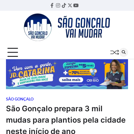
Skip
Facebook
Instagram
TikTok
Twitter
YouTube
Threads
to
content
SÃO GONÇALO
São Gonçalo prepara 3 mil
mudas para plantios pela cidade
neste início de ano