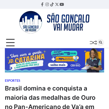
Skip
Facebook
Instagram
TikTok
Twitter
YouTube
Threads
to
content
ESPORTES
Brasil domina e conquista a
maioria das medalhas de Ouro
no Pan-Americano de Va’a em