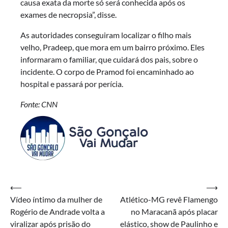
causa exata da morte só será conhecida após os
exames de necropsia”, disse.
As autoridades conseguiram localizar o filho mais
velho, Pradeep, que mora em um bairro próximo. Eles
informaram o familiar, que cuidará dos pais, sobre o
incidente. O corpo de Pramod foi encaminhado ao
hospital e passará por perícia.
Fonte: CNN
Navegação
⟵
⟶
Vídeo íntimo da mulher de
Atlético-MG revê Flamengo
de
Rogério de Andrade volta a
no Maracanã após placar
Post
viralizar após prisão do
elástico, show de Paulinho e