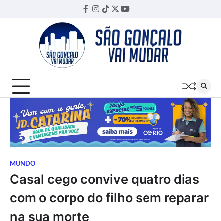
Skip
Facebook
Instagram
TikTok
Twitter
YouTube
Threads
to
content
MUNDO
Casal cego convive quatro dias
com o corpo do filho sem reparar
na sua morte