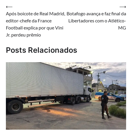
Navegação
⟵
⟶
Após boicote de Real Madrid,
Botafogo avança e faz final da
de
editor-chefe da France
Libertadores com o Atlético-
Post
Football explica por que Vini
MG
Jr. perdeu prêmio
Posts Relacionados