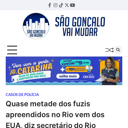
Skip
Facebook
Instagram
TikTok
Twitter
YouTube
Threads
to
content
CASOS DE POLÍCIA
Quase metade dos fuzis
apreendidos no Rio vem dos
EUA, diz secretário do Rio