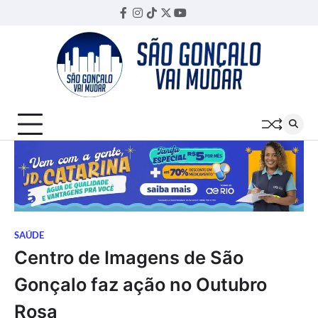
Skip
Facebook
Instagram
TikTok
Twitter
YouTube
Threads
to
content
SAÚDE
Centro de Imagens de São
Gonçalo faz ação no Outubro
Rosa